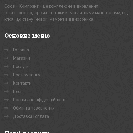
Союз – Композит – це комплексне відновлення
сільськогосподарської техніки композитними матеріалами, під
ключ, до стану “нової”. Ремонт від виробника.
Основне
меню
Головна
Магазин
Послуги
Про компанію
Контакти
Блог
Політика конфіденційності
Обмін та повернення
Доставка і оплата