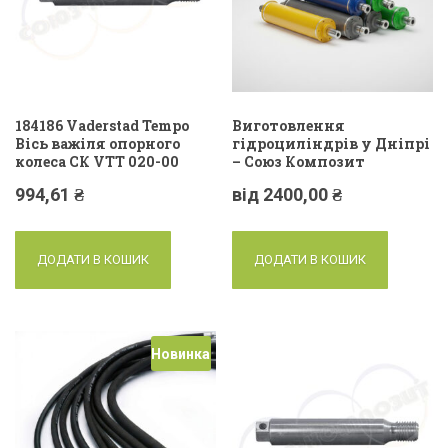
184186 Vaderstad Tempo
Виготовлення
Вісь важіля опорного
гідроциліндрів у Дніпрі
колеса СК VTT 020-00
– Союз Композит
994,61
₴
від
2400,00
₴
ДОДАТИ В КОШИК
ДОДАТИ В КОШИК
Новинка