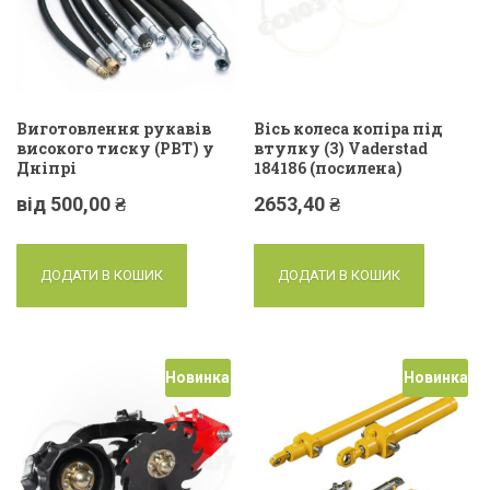
Виготовлення рукавів
Вісь колеса копіра під
високого тиску (РВТ) у
втулку (3) Vaderstad
Дніпрі
184186 (посилена)
від
500,00
₴
2653,40
₴
ДОДАТИ В КОШИК
ДОДАТИ В КОШИК
Новинка
Новинка