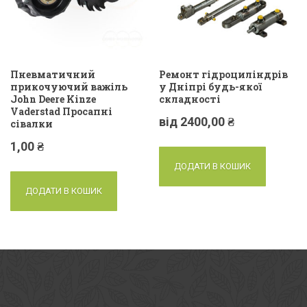
Пневматичний
Ремонт гідроциліндрів
прикочуючий важіль
у Дніпрі будь-якої
John Deere Kinze
складності
Vaderstad Просапні
від
2400,00
₴
сівалки
1,00
₴
ДОДАТИ В КОШИК
ДОДАТИ В КОШИК