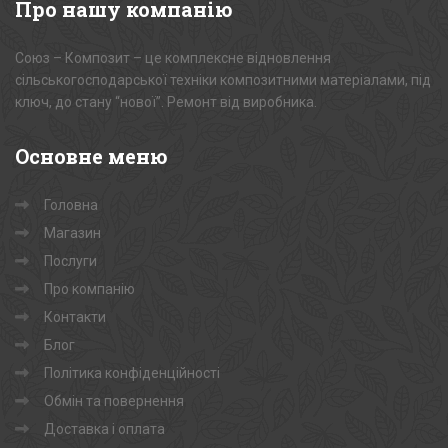
Про
нашу компанію
Союз – Композит – це комплексне відновлення
сільськогосподарської техніки композитними матеріалами, під
ключ, до стану “нової”. Ремонт від виробника.
Основне
меню
Головна
Магазин
Послуги
Про компанію
Контакти
Блог
Політика конфіденційності
Обмін та повернення
Доставка і оплата