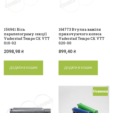
154941 Вісь
164773 Втулка важіля
паралелограму секції
прикочуючого колеса
Vaderstad Tempo СК VTT
Vaderstad Tempo СК VTT
010-02
020-00
2098,98
₴
899,40
₴
ДОДАТИ В КОШИК
ДОДАТИ В КОШИК
Новинка