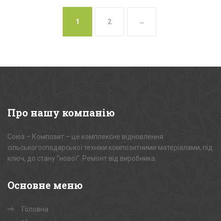
1
2
→
Про
нашу компанію
Союз – Композит – це комплексне відновлення
сільськогосподарської техніки композитними матеріалами, під
ключ, до стану “нової”. Ремонт від виробника.
Основне
меню
Головна