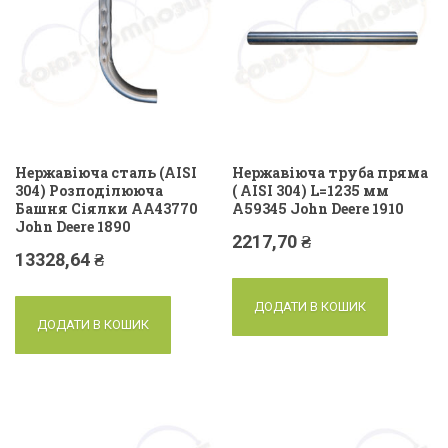
Нержавіюча сталь (AISI
Нержавіюча труба пряма
304) Розподілююча
( AISI 304) L=1235 мм
Башня Сіялки AA43770
A59345 John Deere 1910
John Deere 1890
2217,70
₴
13328,64
₴
ДОДАТИ В КОШИК
ДОДАТИ В КОШИК