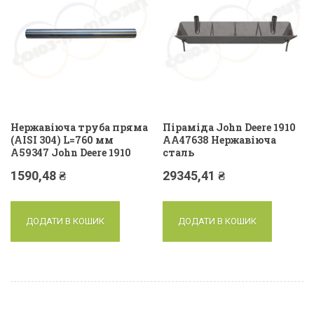
Нержавіюча труба пряма
Піраміда John Deere 1910
(AISI 304) L=760 мм
AA47638 Нержавіюча
A59347 John Deere 1910
сталь
1590,48
₴
29345,41
₴
ДОДАТИ В КОШИК
ДОДАТИ В КОШИК