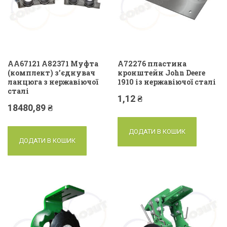
AA67121 A82371 Муфта
А72276 пластина
(комплект) з’єднувач
кронштейн John Deere
ланцюга з нержавіючої
1910 із нержавіючої сталі
сталі
1,12
₴
18480,89
₴
ДОДАТИ В КОШИК
ДОДАТИ В КОШИК