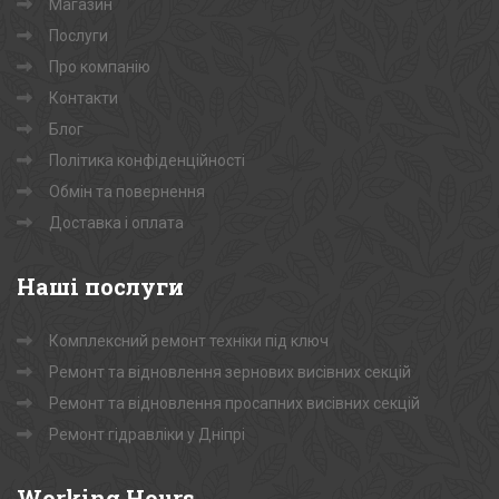
Магазин
Послуги
Про компанію
Контакти
Блог
Політика конфіденційності
Обмін та повернення
Доставка і оплата
Наші
послуги
Комплексний ремонт техніки під ключ
Ремонт та відновлення зернових висівних секцій
Ремонт та відновлення просапних висівних секцій
Ремонт гідравліки у Дніпрі
Working
Hours