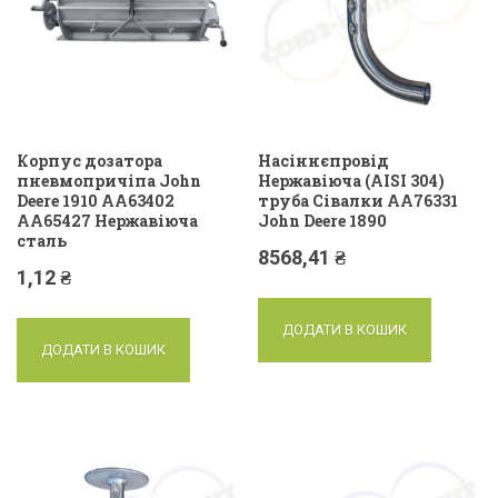
Корпус дозатора
Насіннєпровід
пневмопричіпа John
Нержавіюча (AISI 304)
Deere 1910 AA63402
труба Сівалки AA76331
AA65427 Нержавіюча
John Deere 1890
сталь
8568,41
₴
1,12
₴
ДОДАТИ В КОШИК
ДОДАТИ В КОШИК