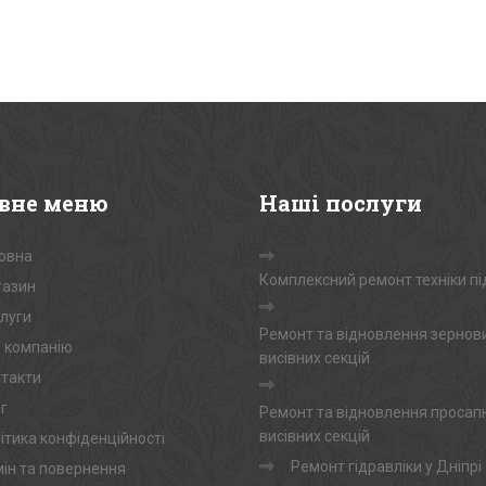
вне
меню
Наші
послуги
овна
Комплексний ремонт техніки пі
азин
луги
Ремонт та відновлення зернов
 компанію
висівних секцій
такти
г
Ремонт та відновлення просап
висівних секцій
ітика конфіденційності
Ремонт гідравліки у Дніпрі
ін та повернення