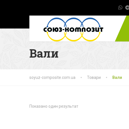
Вали
soyuz-composite.com.ua
Товари
Вали
Показано один результат