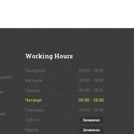
Working
Hours
Понеділок
09:00 - 18:00
д ключ
Вівторок
09:00 - 18:00
Середа
09:00 - 18:00
их
Четверг
09:00 - 18:00
П'ятниця
09:00 - 18:00
них
Субота
Зачинено
Неділя
Зачинено