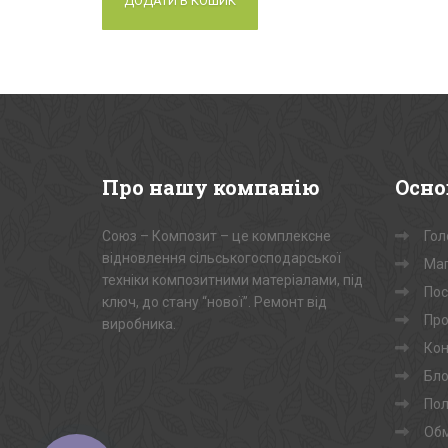
ДОДАТИ В КОШИК
Про
нашу компанію
Осно
Союз – Композит – це комплексне
Гол
відновлення сільськогосподарської
Маг
техніки композитними матеріалами, під
Пос
ключ, до стану “нової”. Ремонт від
Про
виробника.
Кон
Бло
Пол
Обм