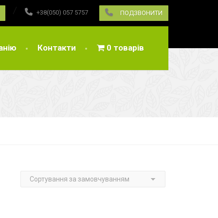
+38(050) 057 5757
ПОДЗВОНИТИ
анію
Контакти
0 товарів