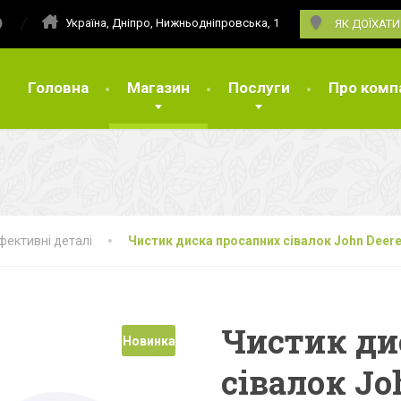
Україна, Дніпро, Нижньодніпровська, 1
ЯК ДОЇХАТИ
Головна
Магазин
Послуги
Про комп
фективні деталі
Чистик диска просапних сівалок John Deere
Чистик ди
Новинка
сівалок Jo