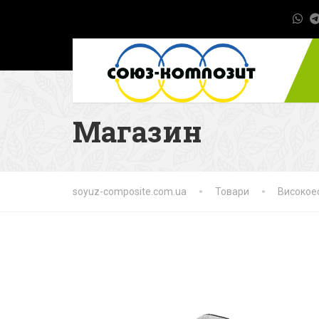
Магазин
soyuz-composite.com.ua
Товари
Високое