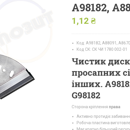
A98182, A88
1,12
₴
Код: A98182, A88091, A8670
Код СК: СК ЧИ 1780 002-01
Чистик диск
просапних сі
інших. A9818
G98182
Сторона кріплення
права
Активно протидіє забиванню 
Робоча пластина виготовлен
Має кратно більшоий ресурс