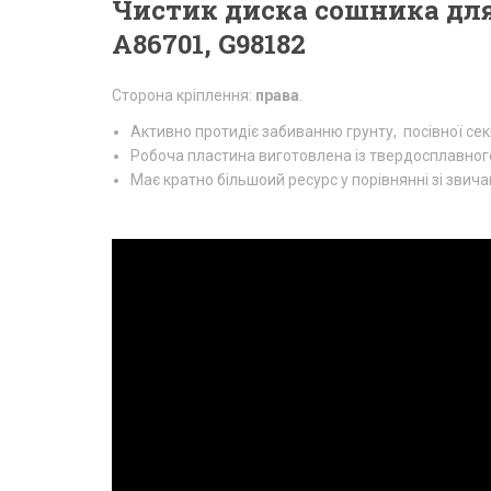
Чистик диска сошника для 
A86701, G98182
Сторона кріплення:
права
.
Активно протидіє забиванню грунту, посівної секц
Робоча пластина виготовлена із твердосплавного
Має кратно більшоий ресурс у порівнянні зі звич