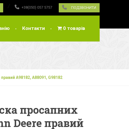
+38(050) 057 5757
ПОДЗВОНИТИ
анію
Контакти
0 товарів
 правий A98182, A88091, G98182
ска просапних
hn Deere правий