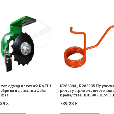
тор однодисковий No Till
N283994 , N283995 Пружин
добрива на сівалки John
ричагу прикочуючого коле
Kinze
права/ ліва JD1890 JD1590 
,89
₴
739,23
₴