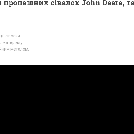
пропашних сівалок John Deere, та 
ії сівалки.
 матеріалу .
айним металом.