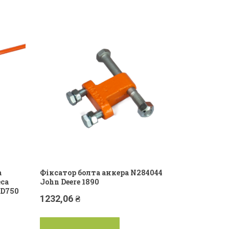
а
Фіксатор болта анкера N284044
са
John Deere 1890
JD750
1232,06
₴