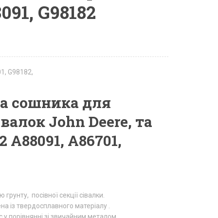
091, G98182
1, G98182,
а сошника для
валок John Deere, та
2 A88091, A86701,
грунту, посівної секції сівалки.
а із твердосплавного матеріалу .
 у порівнянні зі звичайним металом.