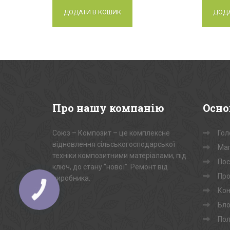
ДОДАТИ В КОШИК
ДОДА
Про
нашу компанію
Осно
Союз – Композит – це комплексне
Гол
відновлення сільськогосподарської
Маг
техніки композитними матеріалами, під
Пос
ключ, до стану “нової”. Ремонт від
Про
виробника.
Кон
Бло
Пол