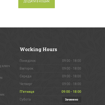
ДОДАТИ В КОШИК
Working
Hours
Понеділок
09:00 - 18:00
д ключ
Вівторок
09:00 - 18:00
Середа
09:00 - 18:00
их
Четверг
09:00 - 18:00
П'ятниця
09:00 - 18:00
них
Субота
Зачинено