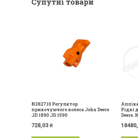
Супутні товари
N282710 Регулятор
Апліка
прикочуючого колеса John Deere
Рідкі 
JD 1890 JD 1590
Deere. 
728,03
₴
18480