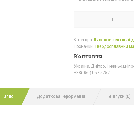
Категорії:
Високоефективні д
Позначки:
Твердосплавний ма
Контакти
Україна, Дніпро, Нижньодніпр
+38(050) 057 5757
Опис
Додаткова інформація
Відгуки (0)