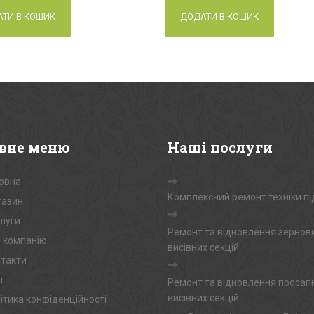
ТИ В КОШИК
ДОДАТИ В КОШИК
вне
меню
Наші
послуги
овна
Комплексний ремонт техніки пі
азин
луги
Ремонт та відновлення зернов
 компанію
висівних секцій
такти
г
Ремонт та відновлення просап
висівних секцій
ітика конфіденційності