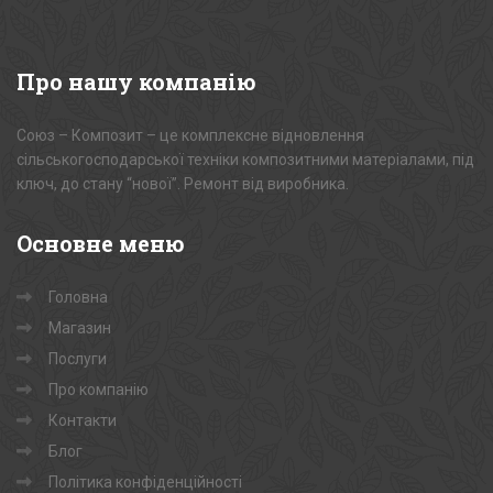
Про
нашу компанію
Союз – Композит – це комплексне відновлення
сільськогосподарської техніки композитними матеріалами, під
ключ, до стану “нової”. Ремонт від виробника.
Основне
меню
Головна
Магазин
Послуги
Про компанію
Контакти
Блог
Політика конфіденційності