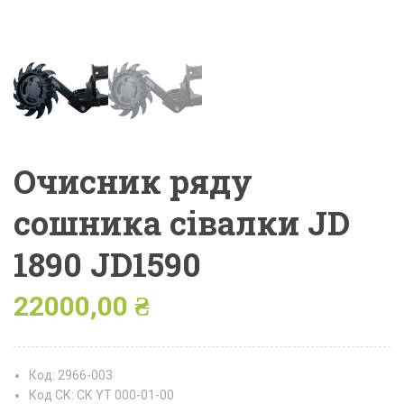
Очисник ряду
сошника сівалки JD
1890 JD1590
22000,00
₴
Код: 2966-003
Код СК: СК YT 000-01-00