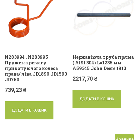
N283994 , N283995
Нержавіюча труба пряма
Пружина ричагу
( AISI 304) L=1235 мм
прикочуючого колеса
A59345 John Deere 1910
права/ ліва JD1890 JD1590
2217,70
₴
JD750
739,23
₴
ДОДАТИ В КОШИК
ДОДАТИ В КОШИК
Новинка