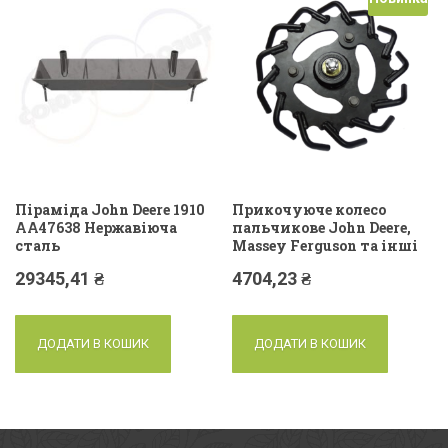
Піраміда John Deere 1910
Прикочуюче колесо
AA47638 Нержавіюча
пальчикове John Deere,
сталь
Massey Ferguson та інші
29345,41
₴
4704,23
₴
ДОДАТИ В КОШИК
ДОДАТИ В КОШИК