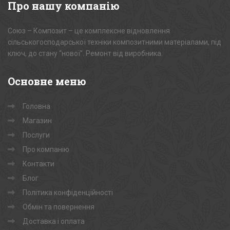
Про
нашу компанію
Союз – Композит – це комплексне відновлення
сільськогосподарської техніки композитними матеріалами, під
ключ, до стану “нової”. Ремонт від виробника.
Основне
меню
Головна
Магазин
Послуги
Про компанію
Контакти
Блог
Політика конфіденційності
Обмін та повернення
Доставка і оплата