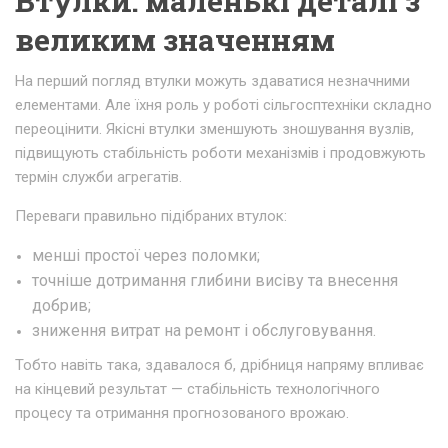
Втулки: маленькі деталі з
великим значенням
На перший погляд втулки можуть здаватися незначними
елементами. Але їхня роль у роботі сільгосптехніки складно
переоцінити. Якісні втулки зменшують зношування вузлів,
підвищують стабільність роботи механізмів і продовжують
термін служби агрегатів.
Переваги правильно підібраних втулок:
менші простої через поломки;
точніше дотримання глибини висіву та внесення
добрив;
зниження витрат на ремонт і обслуговування.
Тобто навіть така, здавалося б, дрібниця напряму впливає
на кінцевий результат — стабільність технологічного
процесу та отримання прогнозованого врожаю.