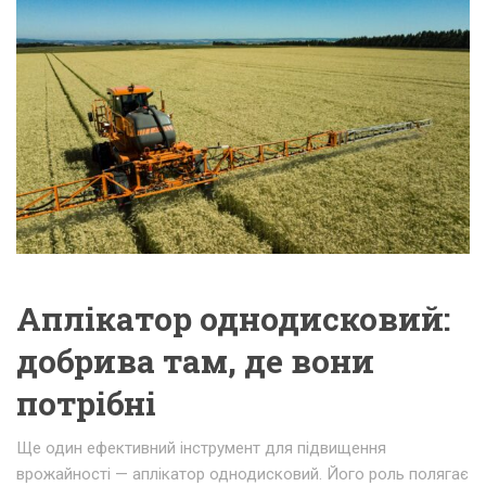
Аплікатор однодисковий:
добрива там, де вони
потрібні
Ще один ефективний інструмент для підвищення
врожайності — аплікатор однодисковий. Його роль полягає